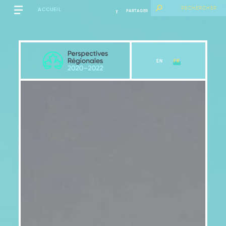
ACCUEIL
PARTAGER
EN
FR
Québec
Voir le chapitre
Messages clés
Introduction
2.1