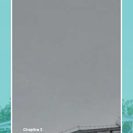
Les facteurs de vulnérabilité accroissent les
2.2
risques pour la santé liés aux changements
climatiques
Les changements climatiques posent des
2.3
risques importants pour les populations
autochtones et leur environnement
Les milieux urbains font face à des aléas
2.4
climatiques croissants
Les zones côtières de l’est du Québec sont de
2.5
plus en plus menacées par des aléas
climatiques
Les changements climatiques affectent les
2.6
régimes hydriques, la disponibilité et la qualité
de l’eau
Les services écosystémiques jouent un rôle
2.7
important dans l’adaptation
Chapitre 3
Les secteurs agricoles et des pêches
2.8