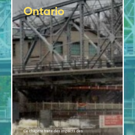
observeront des gains et des pertes
Ontario
Les secteurs de l’énergie, de la foresterie et de
2.9
l’exploitation minière seront particulièrement
affectés par les changements climatiques
Le tourisme et les secteurs financiers
2.10
ressentent les impacts des changements
climatiques
Aller de l’avant
2.11
Conclusion
2.12
Références
Ce chapitre traite des impacts des