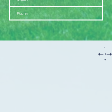
Auteurs
Figures
1
of
7