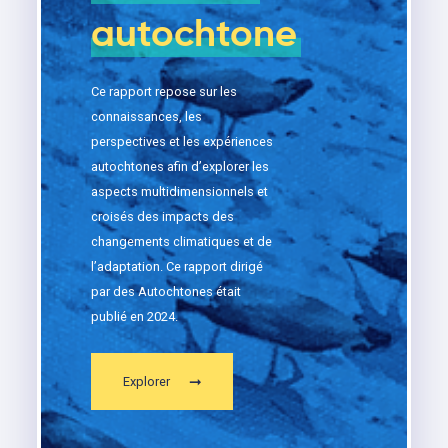
autochtone
Ce rapport repose sur les
connaissances, les
perspectives et les expériences
autochtones afin d’explorer les
aspects multidimensionnels et
croisés des impacts des
changements climatiques et de
l’adaptation. Ce rapport dirigé
par des Autochtones était
publié en 2024.
Explorer