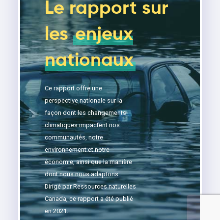
Le rapport sur
les
enjeux
nationaux
Ce rapport offre une
perspective nationale sur la
façon dont les changements
climatiques impactent nos
communautés, notre
environnement et notre
économie, ainsi que la manière
dont nous nous adaptons.
Dirigé par Ressources naturelles
Canada,
ce
rapport
a été publié
en
2021.