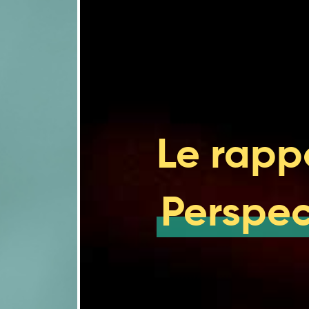
Les changements climatiq
2.3
Les milieux urbains font 
2.4
Les zones côtières de l’e
2.5
Les changements climatique
2.6
Les services écosystémiqu
2.7
Le rappo
Les secteurs agricoles e
2.8
Les secteurs de l’énergie, 
2.9
changements climatiques
Perspec
Le tourisme et les secteu
2.10
Aller de l’avant
2.11
Conclusion
2.12
Références