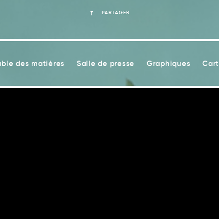
PARTAGER
able des matières
Salle de presse
Graphiques
Cart
lité accroissent les risques pour la santé liés aux ch