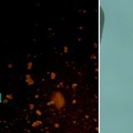
ons autochtones et leur environnement
léas climatiques
la qualité de l’eau
ticulièrement affectés par les
 climatiques