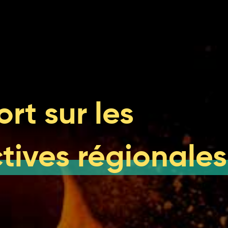
ues posent des risques importants pour les populati
face à des aléas climatiques croissants
st du Québec sont de plus en plus menacées par des a
s affectent les régimes hydriques, la disponibilité et 
es jouent un rôle important dans l’adaptation
rt sur les
t des pêches observeront des gains et des pertes
de la foresterie et de l’exploitation minière seront par
tives régionales
rs financiers ressentent les impacts des changements