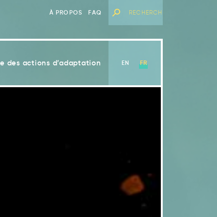
À PROPOS
FAQ
e des actions d’adaptation
EN
FR
Voir le chapitre
angements climatiques