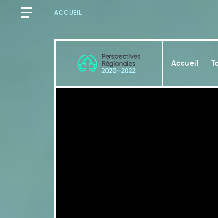
ACCUEIL
Accueil
T
Québec
Messages clés
Introduction
2.1
Les facteurs de vulnérabi
2.2