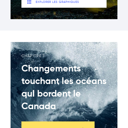
EXPLORER LES GRAPHIQUES
CHAPITRE 7
Changements
touchant les océans
quI bordent le
Canada