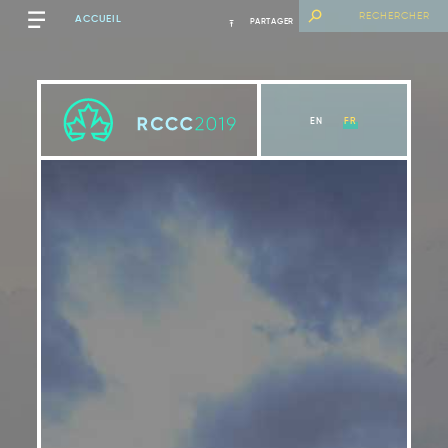
ACCUEIL
PARTAGER
EN
FR
Sommaire
Voir le chapitre
Introduction
Contexte mondial