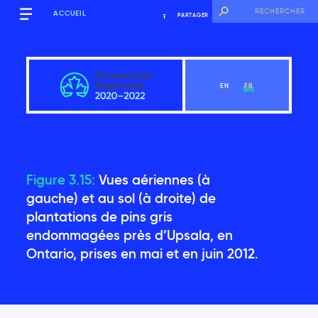
ACCUEIL
PARTAGER
EN
FR
Figure 3.15:
Vues aériennes (à
Québec
gauche) et au sol (à droite) de
plantations de pins gris
endommagées près d’Upsala, en
Voir le chapitre
Ontario, prises en mai et en juin 2012.
Messages clés
Introduction
2.1