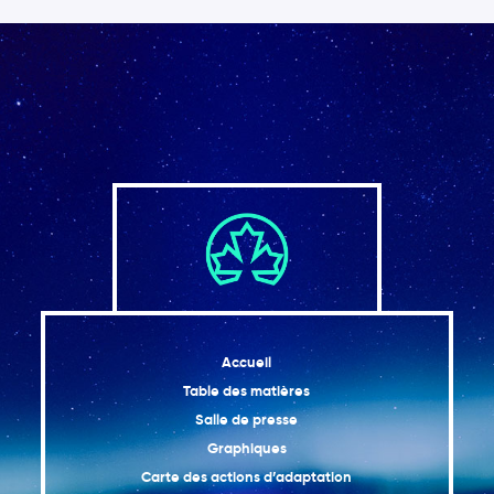
observeront des gains et des pertes
Les secteurs de l’énergie, de la foresterie et de
2.9
l’exploitation minière seront particulièrement
affectés par les changements climatiques
Le tourisme et les secteurs financiers
2.10
ressentent les impacts des changements
climatiques
Aller de l’avant
2.11
Conclusion
2.12
Références
Accueil
Table des matières
Salle de presse
Graphiques
Carte des actions d’adaptation