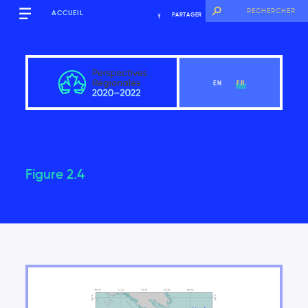
ACCUEIL
PARTAGER
EN
FR
Figure 2.4
Québec
Voir le chapitre
Messages clés
Introduction
2.1