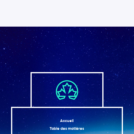
observeront des gains et des pertes
Les secteurs de l’énergie, de la foresterie et de
2.9
l’exploitation minière seront particulièrement
affectés par les changements climatiques
Le tourisme et les secteurs financiers
2.10
ressentent les impacts des changements
climatiques
Aller de l’avant
2.11
Conclusion
2.12
Références
Accueil
Table des matières