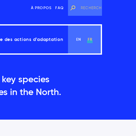
À PROPOS
FAQ
e des actions d’adaptation
EN
FR
 key species
Voir le chapitre
s in the North.
angements climatiques