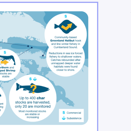
ues posent des risques importants pour les populati
face à des aléas climatiques croissants
st du Québec sont de plus en plus menacées par des a
s affectent les régimes hydriques, la disponibilité et 
es jouent un rôle important dans l’adaptation
t des pêches observeront des gains et des pertes
de la foresterie et de l’exploitation minière seront par
rs financiers ressentent les impacts des changements