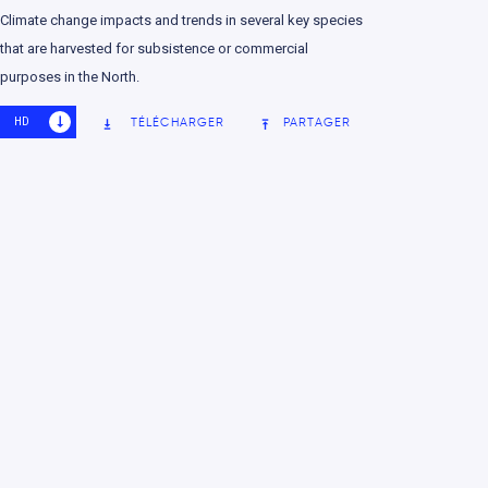
ons autochtones et leur environnement
Climate change impacts and trends in several key species
that are harvested for subsistence or commercial
purposes in the North.
léas climatiques
HD
SD
TÉLÉCHARGER
PARTAGER
la qualité de l’eau
ticulièrement affectés par les
 climatiques