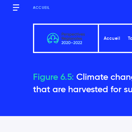
ACCUEIL
Accueil
T
Québec
Figure 6.5:
Climate chang
that are harvested for s
Messages clés
Introduction
2.1
Les facteurs de vulnérabi
2.2