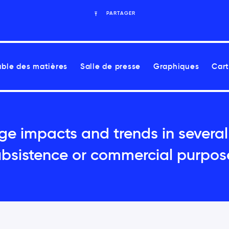
PARTAGER
able des matières
Salle de presse
Graphiques
Cart
e impacts and trends in several
ubsistence or commercial purpose
lité accroissent les risques pour la santé liés aux ch