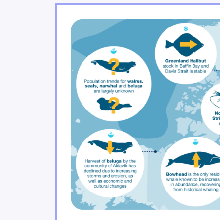
Les changements climatiq
2.3
Les milieux urbains font 
2.4
Les zones côtières de l’e
2.5
Les changements climatique
2.6
Les services écosystémiqu
2.7
Les secteurs agricoles e
2.8
Les secteurs de l’énergie, 
2.9
changements climatiques
Le tourisme et les secteu
2.10
Aller de l’avant
2.11
Conclusion
2.12
Références