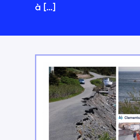
à […]
Les changements climatiq
2.3
Les milieux urbains font 
2.4
Les zones côtières de l’e
2.5
Les changements climatique
2.6
Les services écosystémiqu
2.7
Les secteurs agricoles e
2.8
Les secteurs de l’énergie, 
2.9
changements climatiques
Le tourisme et les secteu
2.10
Aller de l’avant
2.11
Conclusion
2.12
Références