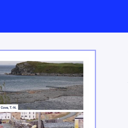
ues posent des risques importants pour les populati
face à des aléas climatiques croissants
st du Québec sont de plus en plus menacées par des a
s affectent les régimes hydriques, la disponibilité et 
es jouent un rôle important dans l’adaptation
t des pêches observeront des gains et des pertes
de la foresterie et de l’exploitation minière seront par
rs financiers ressentent les impacts des changements