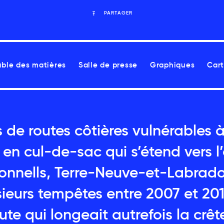
PARTAGER
able des matières
Salle de presse
Graphiques
Cart
 de routes côtières vulnérables 
en cul-de-sac qui s’étend vers l’
Donnells, Terre-Neuve-et-Labrador
sieurs tempêtes entre 2007 et 2011
oute qui longeait autrefois la crê
lité accroissent les risques pour la santé liés aux ch