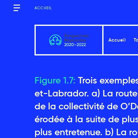
ACCUEIL
Accueil
T
Québec
Figure 1.7:
Trois exemples
et-Labrador. a) La route 
de la collectivité de O’
Messages clés
érodée à la suite de plu
Introduction
2.1
plus entretenue. b) La r
Les facteurs de vulnérabi
2.2