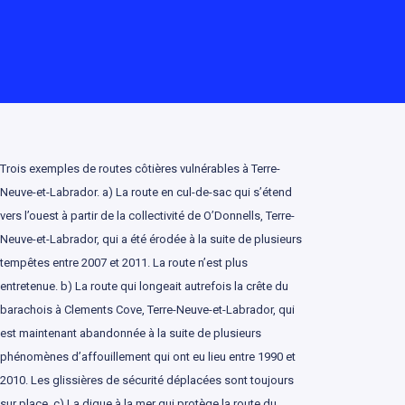
ons autochtones et leur environnement
léas climatiques
la qualité de l’eau
Trois exemples de routes côtières vulnérables à Terre-
Neuve-et-Labrador. a) La route en cul-de-sac qui s’étend
vers l’ouest à partir de la collectivité de O’Donnells, Terre-
ticulièrement affectés par les
Neuve-et-Labrador, qui a été érodée à la suite de plusieurs
tempêtes entre 2007 et 2011. La route n’est plus
 climatiques
entretenue. b) La route qui longeait autrefois la crête du
barachois à Clements Cove, Terre-Neuve-et-Labrador, qui
est maintenant abandonnée à la suite de plusieurs
phénomènes d’affouillement qui ont eu lieu entre 1990 et
2010. Les glissières de sécurité déplacées sont toujours
sur place. c) La digue à la mer qui protège la route du