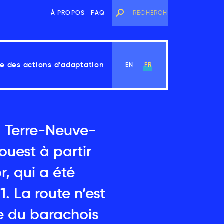
À PROPOS
FAQ
e des actions d’adaptation
EN
FR
à Terre-Neuve-
Voir le chapitre
ouest à partir
, qui a été
. La route n’est
te du barachois
angements climatiques