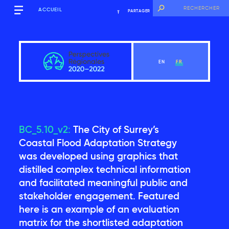
ACCUEIL
PARTAGER
EN
FR
BC_5.10_v2:
The City of Surrey’s
Québec
Coastal Flood Adaptation Strategy
was developed using graphics that
distilled complex technical information
Voir le chapitre
and facilitated meaningful public and
stakeholder engagement. Featured
Messages clés
here is an example of an evaluation
matrix for the shortlisted adaptation
Introduction
2.1