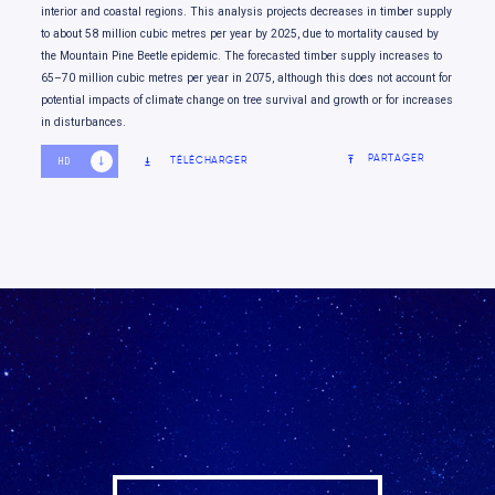
interior and coastal regions. This analysis projects decreases in timber supply
observeront des gains et des pertes
to about 58 million cubic metres per year by 2025, due to mortality caused by
Les secteurs de l’énergie, de la foresterie et de
2.9
the Mountain Pine Beetle epidemic. The forecasted timber supply increases to
l’exploitation minière seront particulièrement
65–70 million cubic metres per year in 2075, although this does not account for
potential impacts of climate change on tree survival and growth or for increases
affectés par les changements climatiques
in disturbances.
Le tourisme et les secteurs financiers
2.10
PARTAGER
TÉLÉCHARGER
HD
SD
ressentent les impacts des changements
climatiques
Aller de l’avant
2.11
Conclusion
2.12
Références