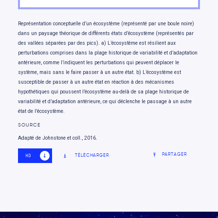
observeront des gains et des pertes
Les secteurs de l’énergie, de la foresterie et de
2.9
Représentation conceptuelle d’un écosystème (représenté par une boule noire)
l’exploitation minière seront particulièrement
dans un paysage théorique de différents états d’écosystème (représentés par
des vallées séparées par des pics). a) L’écosystème est résilient aux
affectés par les changements climatiques
perturbations comprises dans la plage historique de variabilité et d’adaptation
Le tourisme et les secteurs financiers
2.10
antérieure, comme l’indiquent les perturbations qui peuvent déplacer le
ressentent les impacts des changements
système, mais sans le faire passer à un autre état. b) L’écosystème est
susceptible de passer à un autre état en réaction à des mécanismes
climatiques
hypothétiques qui poussent l’écosystème au-delà de sa plage historique de
Aller de l’avant
2.11
variabilité et d’adaptation antérieure, ce qui déclenche le passage à un autre
état de l’écosystème.
Conclusion
2.12
SOURCE
Références
Adapté de Johnstone et coll., 2016.
PARTAGER
TÉLÉCHARGER
HD
SD