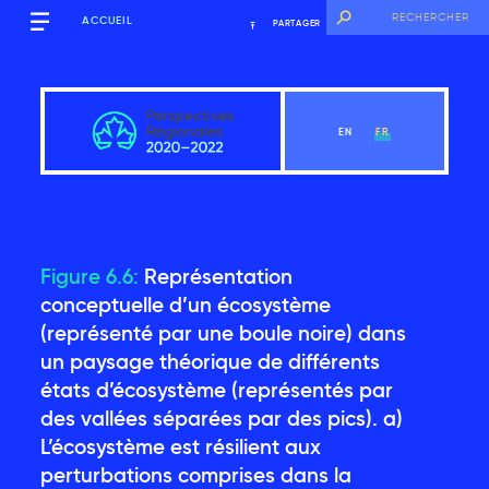
ACCUEIL
PARTAGER
EN
FR
Figure 6.6:
Représentation
Québec
conceptuelle d’un écosystème
(représenté par une boule noire) dans
un paysage théorique de différents
Voir le chapitre
états d’écosystème (représentés par
des vallées séparées par des pics). a)
Messages clés
L’écosystème est résilient aux
perturbations comprises dans la
Introduction
2.1