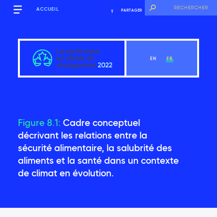
ACCUEIL
PARTAGER
EN
FR
Mise en contexte
Figure 8.1:
Cadre conceptuel
décrivant les relations entre la
sécurité alimentaire, la salubrité des
Voir le chapitre
aliments et la santé dans un contexte
de climat en évolution.
Remerciements
Pourquoi cette évaluation est-elle nécessaire?
Structure du rapport