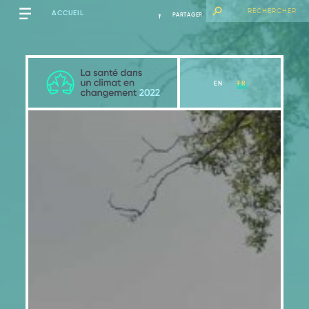
ACCUEIL
PARTAGER
EN
FR
Mise en contexte
Voir le chapitre
Remerciements
Pourquoi cette évaluation est-elle nécessaire?
Structure du rapport