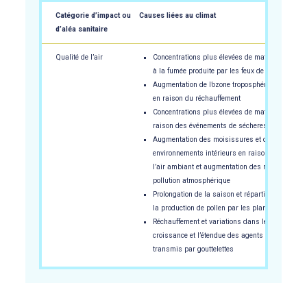
Catégorie d’impact ou
Causes liées au climat
d’aléa sanitaire
Qualité de l’air
Concentrations plus élevées de matières particu
à la fumée produite par les feux de forêt
Augmentation de l’ozone troposphérique et évent
en raison du réchauffement
Concentrations plus élevées de matières particu
raison des événements de sécheresse
Augmentation des moisissures et des contamin
environnements intérieurs en raison des inondati
l’air ambiant et augmentation des rejets proven
pollution atmosphérique
Prolongation de la saison et répartition géograp
la production de pollen par les plantes et les ar
Réchauffement et variations dans les précipitat
croissance et l’étendue des agents pathogènes 
transmis par gouttelettes