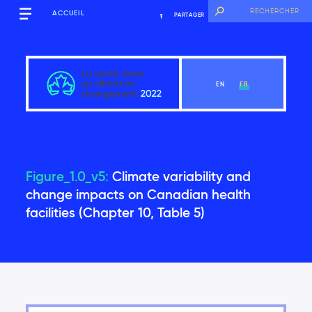
ACCUEIL
PARTAGER
EN
FR
Mise en contexte
Figure_1.0_v5:
Climate variability and
change impacts on Canadian health
facilities (Chapter 10, Table 5)
Voir le chapitre
Remerciements
Pourquoi cette évaluation est-elle nécessaire?
Structure du rapport