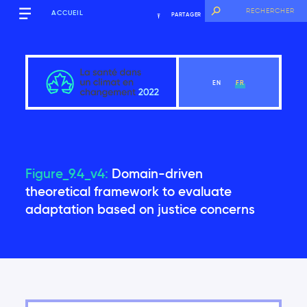
ACCUEIL
PARTAGER
EN
FR
Mise en contexte
Figure_9.4_v4:
Domain-driven
theoretical framework to evaluate
adaptation based on justice concerns
Voir le chapitre
Remerciements
Pourquoi cette évaluation est-elle nécessaire?
Structure du rapport