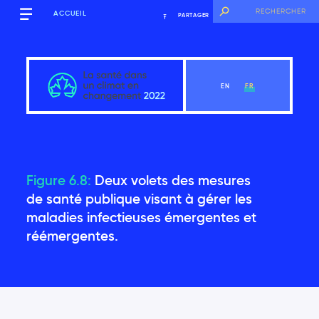
ACCUEIL
PARTAGER
EN
FR
Mise en contexte
Figure 6.8:
Deux volets des mesures
de santé publique visant à gérer les
maladies infectieuses émergentes et
Voir le chapitre
réémergentes.
Remerciements
Pourquoi cette évaluation est-elle nécessaire?
Structure du rapport