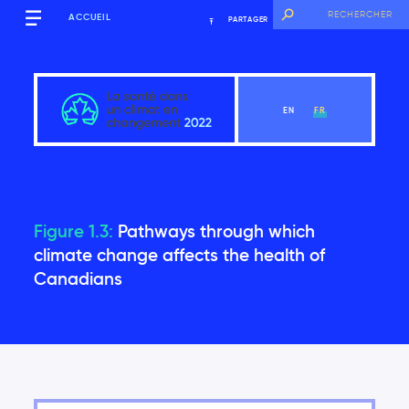
ACCUEIL
PARTAGER
EN
FR
Mise en contexte
Figure 1.3:
Pathways through which
climate change affects the health of
Canadians
Voir le chapitre
Remerciements
Pourquoi cette évaluation est-elle nécessaire?
Structure du rapport