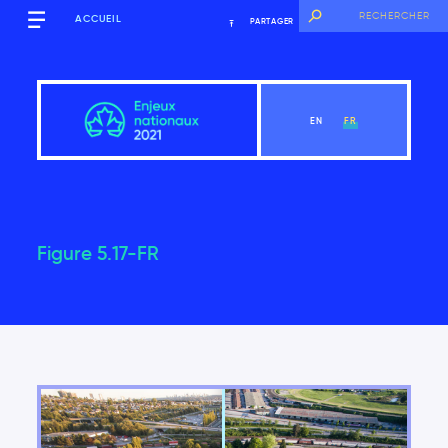
ACCUEIL
PARTAGER
EN
FR
Figure 5.17-FR
Aperçu
Voir le chapitre
Introduction
Les principales constatations du Rapport sur