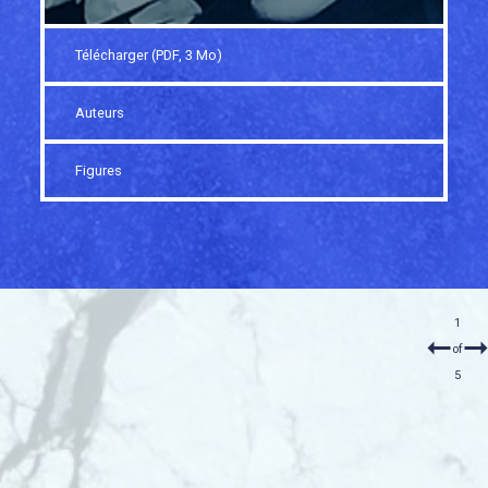
Télécharger (PDF, 3 Mo)
Auteurs
Figures
1
of
5