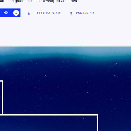
urban migration in Least Developed Countries.
HD
SD
TÉLÉCHARGER
PARTAGER