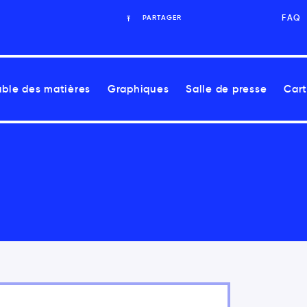
FAQ
PARTAGER
able des matières
Graphiques
Salle de presse
Cart
 Rapport sur les enjeux nationaux