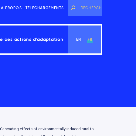
À PROPOS
TÉLÉCHARGEMENTS
e des actions d’adaptation
EN
FR
Voir le chapitre
Cascading effects of environmentally induced rural to