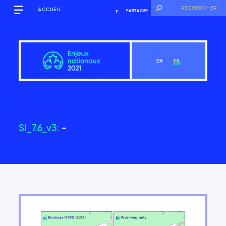
ACCUEIL
PARTAGER
EN
FR
SI_7.6_v3:
-
Aperçu
Voir le chapitre
Introduction
Les principales constatations du Rapport sur