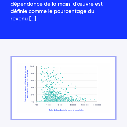
dépendance de la main-d’œuvre est
les enjeux nationaux
définie comme le pourcentage du
Aller de l’avant
revenu […]