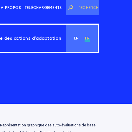
À PROPOS
TÉLÉCHARGEMENTS
e des actions d’adaptation
EN
FR
Voir le chapitre
Représentation graphique des auto-évaluations de base