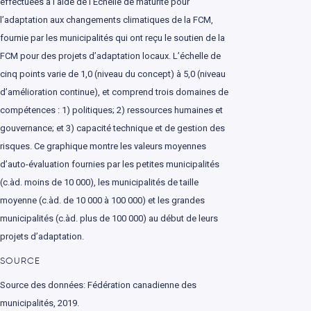
effectuées à l’aide de l’Échelle de maturité pour
l’adaptation aux changements climatiques de la FCM,
fournie par les municipalités qui ont reçu le soutien de la
FCM pour des projets d’adaptation locaux. L’échelle de
cinq points varie de 1,0 (niveau du concept) à 5,0 (niveau
d’amélioration continue), et comprend trois domaines de
compétences : 1) politiques; 2) ressources humaines et
gouvernance; et 3) capacité technique et de gestion des
risques. Ce graphique montre les valeurs moyennes
d’auto-évaluation fournies par les petites municipalités
(c.àd. moins de 10 000), les municipalités de taille
moyenne (c.àd. de 10 000 à 100 000) et les grandes
municipalités (c.àd. plus de 100 000) au début de leurs
projets d’adaptation.
SOURCE
Source des données: Fédération canadienne des
municipalités, 2019.