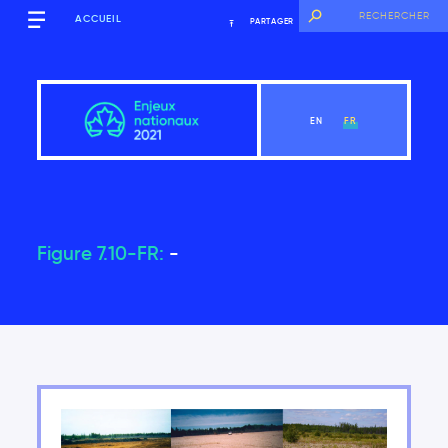
ACCUEIL
PARTAGER
EN
FR
Figure 7.10-FR:
-
Aperçu
Voir le chapitre
Introduction
Les principales constatations du Rapport sur