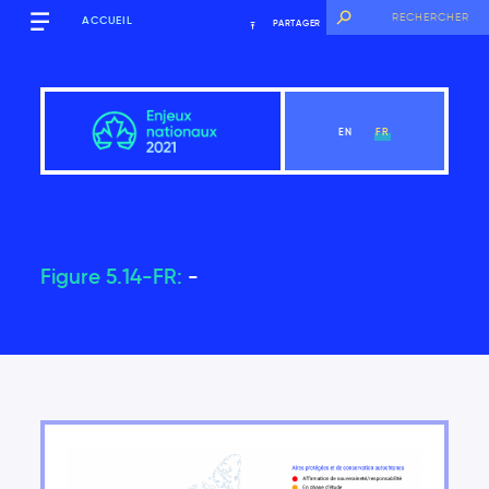
ACCUEIL
PARTAGER
EN
FR
Figure 5.14-FR:
-
Aperçu
Voir le chapitre
Introduction
Les principales constatations du Rapport sur