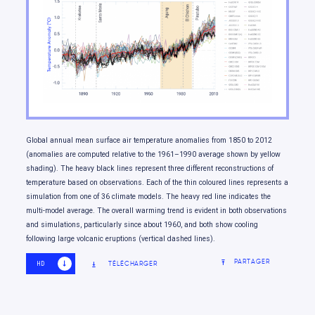
Changements de température
Changements dans les précipitations de pluie
et de neige
Changements dans les extrêmes climatiques
Évolution de la neige et de la glace
Évolution de la disponibilité de l’eau douce
Changements touchant les océans
Global annual mean surface air temperature anomalies from 1850 to 2012
Variations du niveau de la mer
(anomalies are computed relative to the 1961–1990 average shown by yellow
shading). The heavy black lines represent three different reconstructions of
Notre avenir: des choix qui comptent
temperature based on observations. Each of the thin coloured lines represents a
simulation from one of 36 climate models. The heavy red line indicates the
multi-model average. The overall warming trend is evident in both observations
and simulations, particularly since about 1960, and both show cooling
following large volcanic eruptions (vertical dashed lines).
PARTAGER
TÉLÉCHARGER
HD
SD