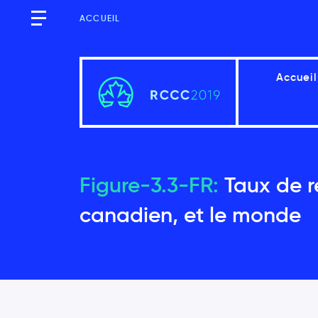
ACCUEIL
Accueil
Sommaire
Figure-3.3-FR:
Taux de r
canadien, et le monde
Introduction
Contexte mondial
Changements de température