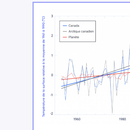
Changements dans les précipitati
Changements dans les extrêmes 
Évolution de la neige et de la gla
Évolution de la disponibilité de l
Changements touchant les océa
Variations du niveau de la mer
Notre avenir: des choix qui comp