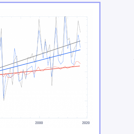
ons de pluie et de neige
climatiques
ce
’eau douce
ns
tent