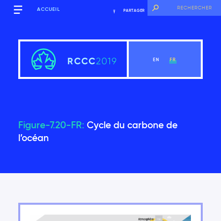
ACCUEIL
PARTAGER
EN
FR
Figure-7.20-FR:
Cycle du carbone de
Sommaire
l’océan
Voir le chapitre
Introduction
Contexte mondial