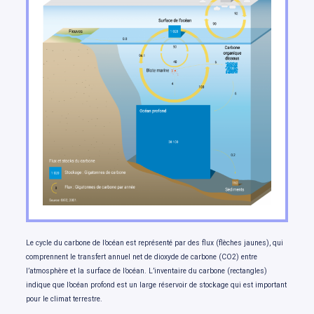
Changements de température
Changements dans les précipitations de pluie
et de neige
Changements dans les extrêmes climatiques
Évolution de la neige et de la glace
Évolution de la disponibilité de l’eau douce
Changements touchant les océans
Variations du niveau de la mer
Notre avenir: des choix qui comptent
Le cycle du carbone de l’océan est représenté par des flux (flèches jaunes), qui
comprennent le transfert annuel net de dioxyde de carbone (CO2) entre
l’atmosphère et la surface de l’océan. L’inventaire du carbone (rectangles)
indique que l’océan profond est un large réservoir de stockage qui est important
pour le climat terrestre.