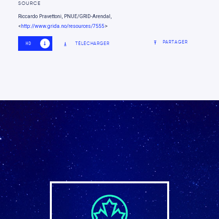
SOURCE
Riccardo Pravettoni, PNUE/GRID-Arendal,
<
http://www.grida.no/resources/7555
>
PARTAGER
TÉLÉCHARGER
HD
SD