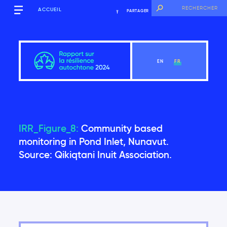
ACCUEIL
PARTAGER
EN
FR
Mots d’ouverture
IRR_Figure_8:
Community based
monitoring in Pond Inlet, Nunavut.
Source: Qikiqtani Inuit Association.
Voir la section
Mots d’ouverture