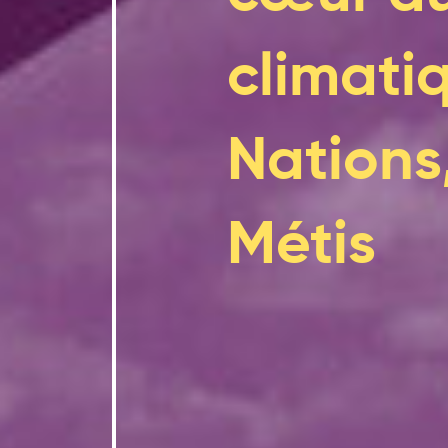
climati
Nations,
Métis