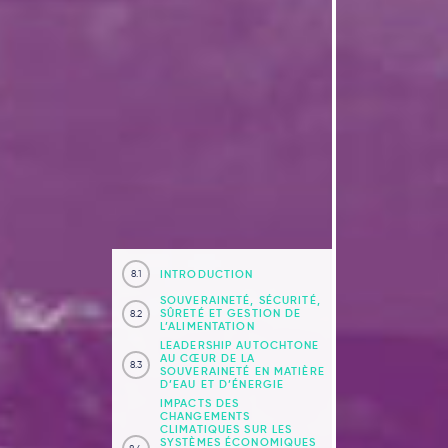
INTRODUCTION
8.1
SOUVERAINETÉ, SÉCURITÉ,
SÛRETÉ ET GESTION DE
8.2
L’ALIMENTATION
LEADERSHIP AUTOCHTONE
AU CŒUR DE LA
8.3
SOUVERAINETÉ EN MATIÈRE
D’EAU ET D’ÉNERGIE
IMPACTS DES
CHANGEMENTS
CLIMATIQUES SUR LES
SYSTÈMES ÉCONOMIQUES