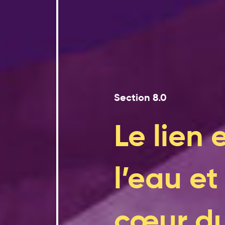
Section 8.0
Le lien 
l’eau et
cœur du