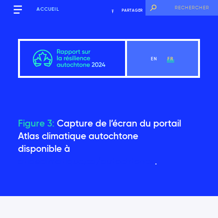
ACCUEIL
PARTAGER
EN
FR
Mots d’ouverture
Figure 3:
Capture de l’écran du portail
Atlas climatique autochtone
disponible à
Voir la section
atlasclimatique.ca/autochtones
.
Mots d’ouverture