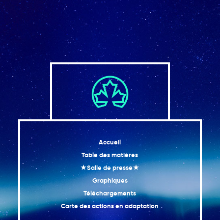
Accueil
Table des matières
★Salle de presse★
Graphiques
Téléchargements
Carte des actions en adaptation