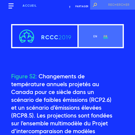
ACCUEIL
PARTAGER
EN
FR
Figure S2:
Changements de
Sommaire
température annuels projetés au
Canada pour ce siècle dans un
scénario de faibles émissions (RCP2.6)
Voir le chapitre
et un scénario d’émissions élevées
(RCP8.5). Les projections sont fondées
Introduction
sur l’ensemble multimodèle du Projet
d’intercomparaison de modèles
Contexte mondial