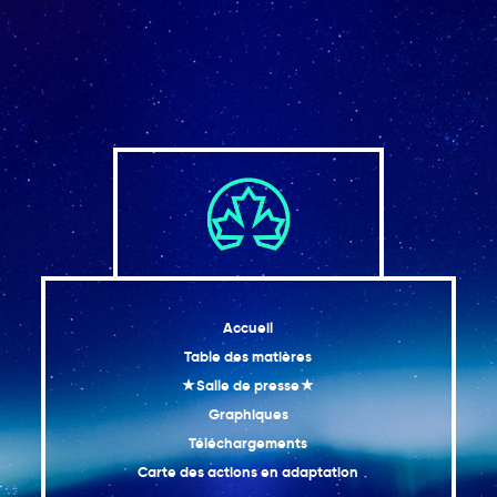
Accueil
Table des matières
★Salle de presse★
Graphiques
Téléchargements
Carte des actions en adaptation