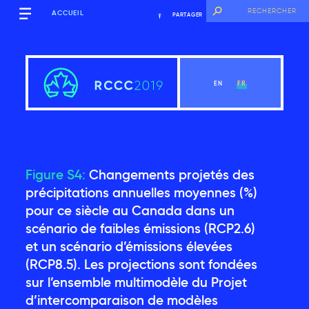
ACCUEIL
PARTAGER
EN
FR
Figure S4:
Changements projetés des
Sommaire
précipitations annuelles moyennes (%)
pour ce siècle au Canada dans un
scénario de faibles émissions (RCP2.6)
Voir le chapitre
et un scénario d’émissions élevées
(RCP8.5). Les projections sont fondées
Introduction
sur l’ensemble multimodèle du Projet
d’intercomparaison de modèles
Contexte mondial