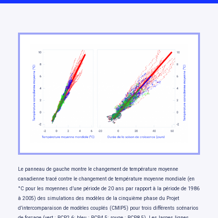
Changements de température
Changements dans les précipitations de pluie
et de neige
Changements dans les extrêmes climatiques
Évolution de la neige et de la glace
Évolution de la disponibilité de l’eau douce
Changements touchant les océans
Variations du niveau de la mer
Notre avenir: des choix qui comptent
Le panneau de gauche montre le changement de température moyenne
canadienne tracé contre le changement de température moyenne mondiale (en
°C pour les moyennes d’une période de 20 ans par rapport à la période de 1986
à 2005) des simulations des modèles de la cinquième phase du Projet
d’intercomparaison de modèles couplés (CMIP5) pour trois différents scénarios
de forçage (vert : RCP2.6; bleu : RCP4.5; rouge : RCP8.5). Les larges lignes