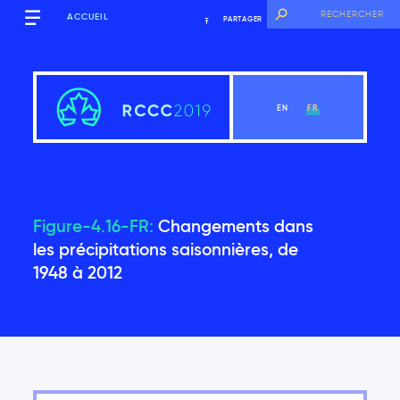
ACCUEIL
PARTAGER
EN
FR
Figure-4.16-FR:
Changements dans
Sommaire
les précipitations saisonnières, de
1948 à 2012
Voir le chapitre
Introduction
Contexte mondial