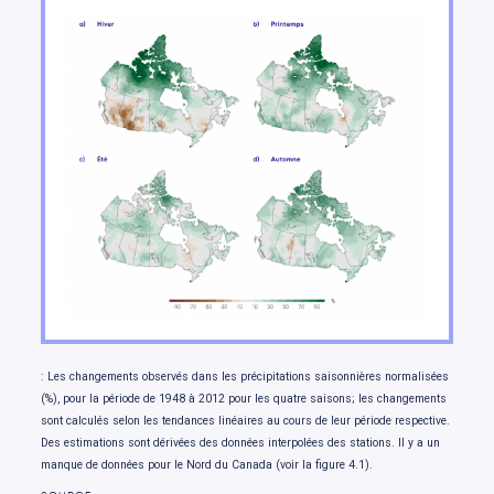
Changements de température
Changements dans les précipitations de pluie
et de neige
Changements dans les extrêmes climatiques
Évolution de la neige et de la glace
Évolution de la disponibilité de l’eau douce
Changements touchant les océans
Variations du niveau de la mer
Notre avenir: des choix qui comptent
: Les changements observés dans les précipitations saisonnières normalisées
(%), pour la période de 1948 à 2012 pour les quatre saisons; les changements
sont calculés selon les tendances linéaires au cours de leur période respective.
Des estimations sont dérivées des données interpolées des stations. Il y a un
manque de données pour le Nord du Canada (voir la figure 4.1).