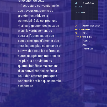
rénovation de cette
DE
VILLES, SUD
infrastructure conventionnelle.
MILIEU
Les travaux ont permis de
LANGUE
FR
grandement réduire la
perméabilité du sol pour une
meilleure gestion des eaux de
LA
ARRONDISSEMENT
RESPONSABLE
RIVIÈRE-
pluie, le verdissement du
DE
DES-
secteur, l’optimisation des
L’ÉTUDE
PRAIRIES-
cases ainsi que d’amener des
POINTE-
AUX-
installations plus sécuritaires et
TREMBLES
conviviales pour les piétons et
autres usagés non motorisées.
De plus, la population du
quartier bénéficie maintenant
d’un nouvel espace extérieur
pour des activités publiques
ponctuelles telles qu’un marché
alimentaire.