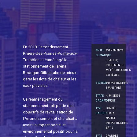
En 2018, l’arrondissement
ENJEU
ÉVÉNEMENTS
Rivière-des-Prairies-Pointe-aux-
CLIMATIQUE
DE
Trembles a réaménagé le
CHALEUR,
ÉVÉNEMENTS
stationnement de l’aréna
MÉTÉOROLOGIQUES
Rodrigue-Gilbert afin de mieux
EXTRÊMES
gérer les ilots de chaleur et les
SECTEUR
INFRASTRUCTURE,
eaux pluviales.
TRANSPORT
ÉTAPE
4. MISE EN
Ce réaménagement du
D’ADAPTATION
OEUVRE
stationnement fait partie des
TYPE
FONDÉE
objectifs de revitalisation de
D’ACTION
SUR LA
l’Arrondissement et cherchait à
NATURE,
INFRASTRUCTURE
avoir un impact social et
BÂTIE
environnemental positif pour la
TYPE
GRANDES