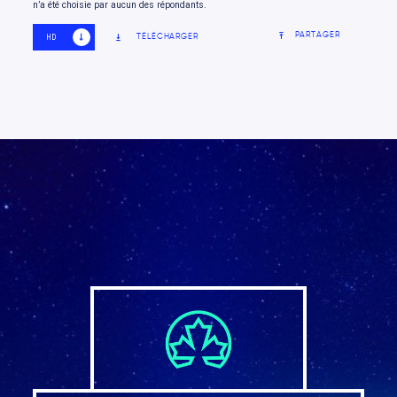
n’a été choisie par aucun des répondants.
PARTAGER
TÉLÉCHARGER
HD
SD