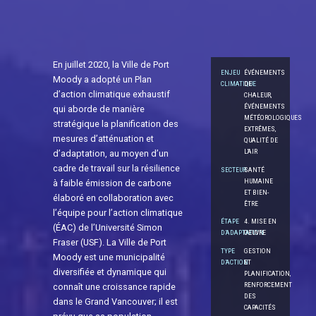
En juillet 2020, la Ville de Port
ENJEU
ÉVÉNEMENTS
Moody a adopté un Plan
CLIMATIQUE
DE
d’action climatique exhaustif
CHALEUR,
ÉVÉNEMENTS
qui aborde de manière
MÉTÉOROLOGIQUES
stratégique la planification des
EXTRÊMES,
mesures d’atténuation et
QUALITÉ DE
L'AIR
d’adaptation, au moyen d’un
cadre de travail sur la résilience
SECTEUR
SANTÉ
HUMAINE
à faible émission de carbone
ET BIEN-
élaboré en collaboration avec
ÊTRE
l’équipe pour l’action climatique
ÉTAPE
4. MISE EN
(ÉAC) de l’Université Simon
D’ADAPTATION
OEUVRE
Fraser (USF). La Ville de Port
TYPE
GESTION
Moody est une municipalité
D’ACTION
ET
diversifiée et dynamique qui
PLANIFICATION,
RENFORCEMENT
connaît une croissance rapide
DES
dans le Grand Vancouver; il est
CAPACITÉS