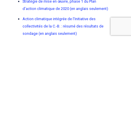
Stratégie de mise en œuvre, phase 1 du Plan
d’action climatique de 2020 (en anglais seulement)
Action climatique intégrée de l’Initiative des
collectivités de la C.-B. : résumé des résultats de
sondage (en anglais seulement)
Pour mieux comprendre comment l’information
climatique peut être appliquée à la prise de
décision, explorez le module sur la santé à
l’adresse suivante :
donneesclimatiques.ca
.