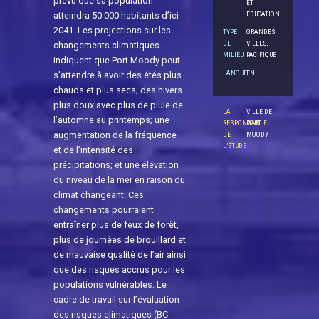
prévu que sa population
ET
atteindra 50 000 habitants d’ici
ÉDUCATION
2041. Les projections sur les
TYPE
GRANDES
DE
VILLES,
changements climatiques
MILIEU
PACIFIQUE
indiquent que Port Moody peut
LANGUE
EN
s’attendre à avoir des étés plus
chauds et plus secs; des hivers
plus doux avec plus de pluie de
LA
VILLE DE
l’automne au printemps; une
RESPONSABLE
PORT
augmentation de la fréquence
DE
MOODY
L’ÉTUDE
et de l’intensité des
précipitations; et une élévation
du niveau de la mer en raison du
climat changeant. Ces
changements pourraient
entraîner plus de feux de forêt,
plus de journées de brouillard et
de mauvaise qualité de l’air ainsi
que des risques accrus pour les
populations vulnérables. Le
cadre de travail sur l’évaluation
des risques climatiques (BC