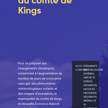
du comté de
Kings
Pour se préparer aux
ENJEU
ÉVÉNEMENTS
changements climatiques,
CLIMATIQUE
MÉTÉOROLOGIQUES
notamment à l’augmentation du
EXTRÊMES,
HABITAT ET
nombre de jours de croissance
ESPÈCES,
sans gel, des phénomènes
INONDATION,
météorologiques violents et
SAISON DE
CROISSANCE,
des risques d’inondation, la
SÉCHERESSE,
municipalité du comté de Kings
VARIABILITÉ
en Nouvelle-Écosse a élaboré
DE