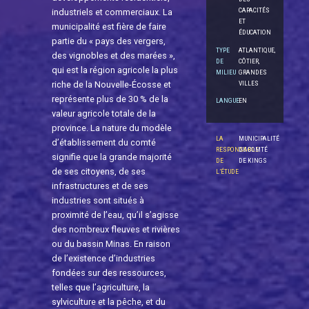
CAPACITÉS
industriels et commerciaux. La
ET
municipalité est fière de faire
ÉDUCATION
partie du « pays des vergers,
TYPE
ATLANTIQUE,
des vignobles et des marées »,
DE
CÔTIER,
qui est la région agricole la plus
MILIEU
GRANDES
VILLES
riche de la Nouvelle-Écosse et
représente plus de 30 % de la
LANGUE
EN
valeur agricole totale de la
province. La nature du modèle
LA
MUNICIPALITÉ
d’établissement du comté
RESPONSABLE
DU COMTÉ
signifie que la grande majorité
DE
DE KINGS
de ses citoyens, de ses
L’ÉTUDE
infrastructures et de ses
industries sont situés à
proximité de l’eau, qu’il s’agisse
des nombreux fleuves et rivières
ou du bassin Minas. En raison
de l’existence d’industries
fondées sur des ressources,
telles que l’agriculture, la
sylviculture et la pêche, et du