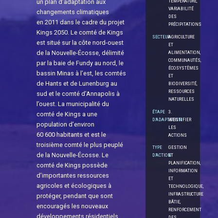
un plan d’adaptation aux
TEMPÉRATURE,
VARIABILITÉ
changements climatiques
DES
en 2011 dans le cadre du projet
PRÉCIPITATIONS
Kings 2050. Le comté de Kings
SECTEUR
AGRICULTURE
est situé sur la côte nord-ouest
ET
de la Nouvelle-Écosse, délimité
ALIMENTATION,
COMMUNAUTÉS,
par la baie de Fundy au nord, le
ÉCOSYSTÈMES
bassin Minas à l’est, les comtés
ET
de Hants et de Lunenburg au
BIODIVERSITÉ,
RESSOURCES
sud et le comté d’Annapolis à
NATURELLES
l’ouest. La municipalité du
ÉTAPE
3.
comté de Kings a une
D’ADAPTATION
IDENTIFIER
population d’environ
LES
60 600 habitants et est le
ACTIONS
troisième comté le plus peuplé
TYPE
GESTION
de la Nouvelle-Écosse. Le
D’ACTION
ET
PLANIFICATION,
comté de Kings possède
INFORMATION
d’importantes ressources
ET
agricoles et écologiques à
TECHNOLOGIQUE,
INFRASTRUCTURE
protéger, pendant que sont
BÂTIE,
encouragés les nouveaux
RENFORCEMENT
développements résidentiels,
DES