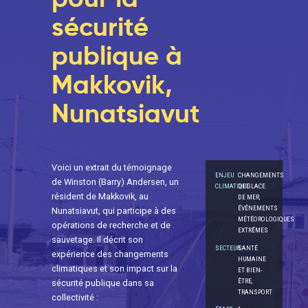
sécurité
publique à
Makkovik,
Nunatsiavut
Voici un extrait du témoignage
ENJEU
CHANGEMENTS
de Winston (Barry) Andersen, un
CLIMATIQUE
DE GLACE
résident de Makkovik, au
DE MER,
ÉVÉNEMENTS
Nunatsiavut, qui participe à des
MÉTÉOROLOGIQUES
opérations de recherche et de
EXTRÊMES
sauvetage. Il décrit son
SECTEUR
SANTÉ
expérience des changements
HUMAINE
climatiques et son impact sur la
ET BIEN-
ÊTRE,
sécurité publique dans sa
TRANSPORT
collectivité :