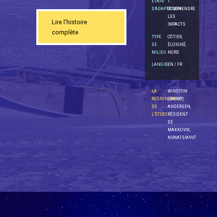
ÉTAPE
1.
D’ADAPTATION
COMPRENDRE
LES
Lire l'histoire
IMPACTS
complète
TYPE
CÔTIER,
DE
ÉLOIGNÉ,
MILIEU
NORD
LANGUE
EN / FR
LA
WINSTON
RESPONSABLE
(BARRY)
DE
ANDERSEN,
L’ÉTUDE
RÉSIDENT
DE
MAKKOVIK,
NUNATSIAVUT