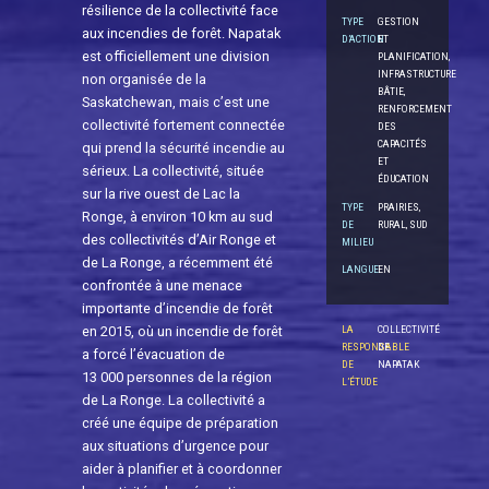
résilience de la collectivité face
TYPE
GESTION
aux incendies de forêt. Napatak
D’ACTION
ET
est officiellement une division
PLANIFICATION,
INFRASTRUCTURE
non organisée de la
BÂTIE,
Saskatchewan, mais c’est une
RENFORCEMENT
collectivité fortement connectée
DES
CAPACITÉS
qui prend la sécurité incendie au
ET
sérieux. La collectivité, située
ÉDUCATION
sur la rive ouest de Lac la
TYPE
PRAIRIES,
Ronge, à environ 10 km au sud
DE
RURAL, SUD
des collectivités d’Air Ronge et
MILIEU
de La Ronge, a récemment été
LANGUE
EN
confrontée à une menace
importante d’incendie de forêt
LA
COLLECTIVITÉ
en 2015, où un incendie de forêt
RESPONSABLE
DE
a forcé l’évacuation de
DE
NAPATAK
13 000 personnes de la région
L’ÉTUDE
de La Ronge. La collectivité a
créé une équipe de préparation
aux situations d’urgence pour
aider à planifier et à coordonner