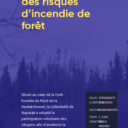
des risques
d’incendie de
forêt
Située au cœur de la forêt
ENJEU
ÉVÉNEMENTS
boréale du Nord de la
CLIMATIQUE
D'INCENDIE
Saskatchewan, la collectivité de
SECTEUR
COMMUNAUTÉS
Napatak a adopté la
ÉTAPE
5. SUIVI
participation volontaire des
D’ADAPTATION
DES
citoyens afin d’améliorer la
PROGRÈS