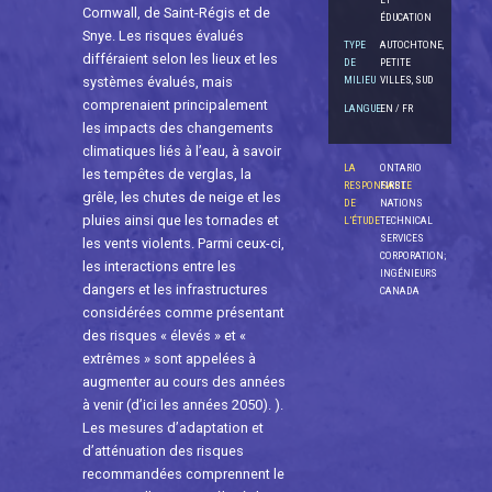
Cornwall, de Saint-Régis et de
ÉDUCATION
Snye. Les risques évalués
TYPE
AUTOCHTONE,
différaient selon les lieux et les
DE
PETITE
systèmes évalués, mais
MILIEU
VILLES, SUD
comprenaient principalement
LANGUE
EN / FR
les impacts des changements
climatiques liés à l’eau, à savoir
LA
ONTARIO
les tempêtes de verglas, la
RESPONSABLE
FIRST
grêle, les chutes de neige et les
DE
NATIONS
pluies ainsi que les tornades et
L’ÉTUDE
TECHNICAL
SERVICES
les vents violents. Parmi ceux-ci,
CORPORATION;
les interactions entre les
INGÉNIEURS
dangers et les infrastructures
CANADA
considérées comme présentant
des risques « élevés » et «
extrêmes » sont appelées à
augmenter au cours des années
à venir (d’ici les années 2050). ).
Les mesures d’adaptation et
d’atténuation des risques
recommandées comprennent le