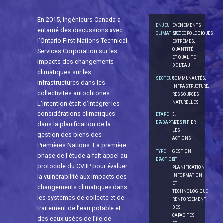
En 2015, Ingénieurs Canada a
ENJEU
ÉVÉNEMENTS
entamé des discussions avec
CLIMATIQUE
MÉTÉOROLOGIQUES
l’Ontario First Nations Technical
EXTRÊMES,
QUANTITÉ
Services Corporation sur les
ET QUALITÉ
impacts des changements
DE L'EAU
climatiques sur les
SECTEUR
COMMUNAUTÉS,
infrastructures dans les
INFRASTRUCTURE,
collectivités autochtones.
RESSOURCES
NATURELLES
L’intention était d’intégrer les
considérations climatiques
ÉTAPE
3.
D’ADAPTATION
IDENTIFIER
dans la planification de la
LES
gestion des biens des
ACTIONS
Premières Nations. La première
TYPE
GESTION
phase de l’étude a fait appel au
D’ACTION
ET
protocole du CVIIP pour évaluer
PLANIFICATION,
INFORMATION
la vulnérabilité aux impacts des
ET
changements climatiques dans
TECHNOLOGIQUE,
les systèmes de collecte et de
RENFORCEMENT
traitement de l’eau potable et
DES
CAPACITÉS
des eaux usées de l’île de
ET