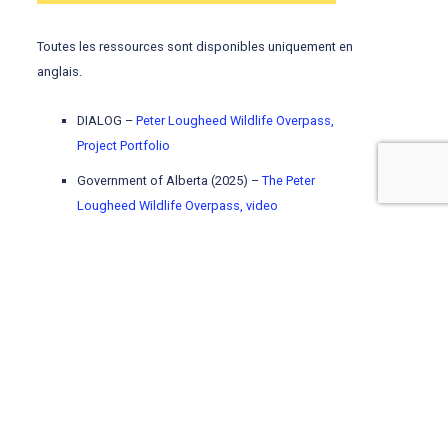
Toutes les ressources sont disponibles uniquement en
anglais.
DIALOG –
Peter Lougheed Wildlife Overpass,
Project Portfolio
Government of Alberta (2025) –
The Peter
Lougheed Wildlife Overpass, video
Yellowstone to Yukon Conservation Initiative (2025)
–
Celebrating the official opening of the wildlife
crossing over Highway 1 near Canmore, Alberta,
media release
Ecological Design Lab (2024) –
Calgary CoLab:
Design innovation for wildlife crossing
infrastructure at the trans-canada highway,
summary report