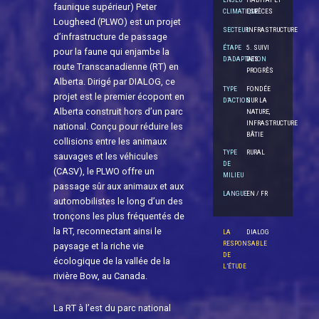
faunique supérieur) Peter
CLIMATIQUE
ESPÈCES
Lougheed (PLWO) est un projet
SECTEUR
INFRASTRUCTURE
d’infrastructure de passage
ÉTAPE
5. SUIVI
pour la faune qui enjambe la
D’ADAPTATION
DES
route Transcanadienne (RT) en
PROGRÈS
Alberta. Dirigé par DIALOG, ce
TYPE
FONDÉE
projet est le premier écopont en
D’ACTION
SUR LA
Alberta construit hors d’un parc
NATURE,
INFRASTRUCTURE
national. Conçu pour réduire les
BÂTIE
collisions entre les animaux
TYPE
RURAL
sauvages et les véhicules
DE
(CASV), le PLWO offre un
MILIEU
passage sûr aux animaux et aux
LANGUE
EN / FR
automobilistes le long d’un des
tronçons les plus fréquentés de
la RT, reconnectant ainsi le
LA
DIALOG
RESPONSABLE
paysage et la riche vie
DE
écologique de la vallée de la
L’ÉTUDE
rivière Bow, au Canada.
La RT à l’est du parc national