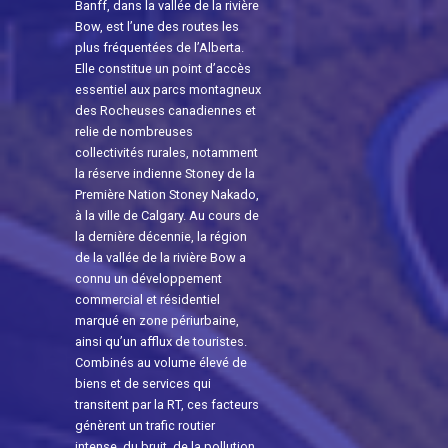
Banff, dans la vallée de la rivière
Bow, est l’une des routes les
plus fréquentées de l’Alberta.
Elle constitue un point d’accès
essentiel aux parcs montagneux
des Rocheuses canadiennes et
relie de nombreuses
collectivités rurales, notamment
la réserve indienne Stoney de la
Première Nation Stoney Nakado,
à la ville de Calgary. Au cours de
la dernière décennie, la région
de la vallée de la rivière Bow a
connu un développement
commercial et résidentiel
marqué en zone périurbaine,
ainsi qu’un afflux de touristes.
Combinés au volume élevé de
biens et de services qui
transitent par la RT, ces facteurs
génèrent un trafic routier
intense, du bruit, de la pollution