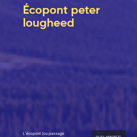
Écopont peter
lougheed
L’écopont (ou passage
ENJEU
HABITAT ET