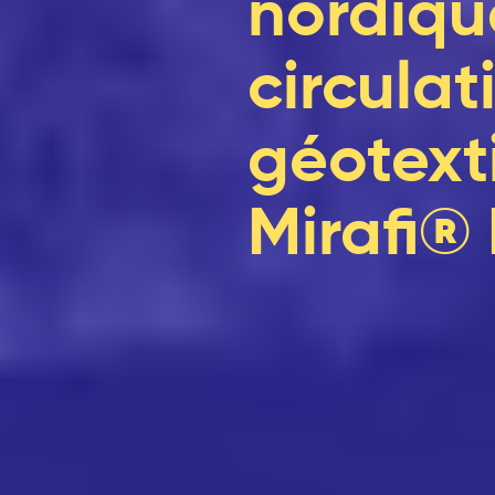
nordiqu
circulat
géotexti
Mirafi®