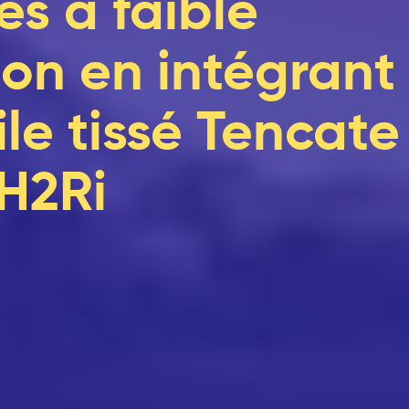
es à faible
ion en intégrant 
le tissé Tencate
 H2Ri